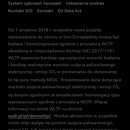
System zgłoszeń naruszeń
Ustawienia cookies
Zakopanem
Świat Audi RS
Kontakt IOD
Kontakt
EU Data Act
Audi driving experience
Od 1 września 2018 r. wszystkie nowe pojazdy
Audi exclusive
wprowadzane do obrotu w Unii Europejskiej muszą być
badane i homologowane zgodnie z procedurą WLTP
określoną w rozporządzeniu Komisji (UE) 2017/1151.
WLTP zapewnia bardziej rygorystyczne warunki badania
i bardziej realistyczne wartości zużycia paliwa/energii
elektrycznej i emisji CO
w porównaniu do stosowanej
2
to tej pory metody NEDC. Prezentowane dane dotyczące
wartości zużycia paliwa/energii elektrycznej i emisji CO
2
są danymi zgodnymi ze świadectwem homologacji typu
wyznaczonymi zgodnie z procedurą WLTP. Więcej
informacji na temat WLTP na stronie
audi.pl/pl/danewltp/
. Montaż akcesoriów w pojeździe
może mieć wpływ na poziom zużycia paliwa/energii,
emisję CO
lub zasięg oraz może nastąpić najwcześniej