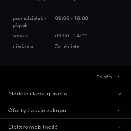
poniedziałek -
09:00 - 18:00
piątek
sobota
09:00 - 14:00
niedziela
Zamknięte
Do góry
Modele i konfiguracja
Oferty i opcje zakupu
Wszystkie modele Audi
Modele elektryczne Audi
Elektromobilność
Gotowe do odbioru