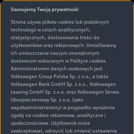
rozumieniu art. 5561§2 Kodeksu cywilnego oraz art.
Szanujemy Twoją prywatność
43b ust. 2 pkt 2 lit. a-c Ustawy o prawach konsumenta.
Strona używa plików cookies lub podobnych
Podane kwoty są rekomendowane i obejmują podatek
technologii w celach analitycznych,
VAT (23%), chyba że inaczej zaznaczono.
statystycznych, dostosowania treści do
użytkowników oraz reklamowych. Umożliwiamy
Audi zastrzega sobie możliwość wprowadzenia zmian w
ich umieszczanie naszym zewnętrznym
prezentowanych wersjach. Przedstawione detale
dostawcom wskazanym w Polityce cookies.
wyposażenia mogą różnić się od specyfikacji
przewidzianej na rynek polski. Zamieszczone zdjęcia
Administratorem danych osobowych jest
mogą przedstawiać wyposażenie opcjonalne, dostępne
Volkswagen Group Polska Sp. z o.o., a także
za dopłatą. Wiążące ustalenie ceny, wyposażenia i
Volkswagen Bank GmbH Sp. z o.o., Volkswagen
specyfikacji pojazdu następują w umowie sprzedaży, a
Leasing GmbH Sp. z o.o. oraz Volkswagen Serwis
określenie parametrów technicznych zawiera
Ubezpieczeniowy Sp. z o.o. (jako
świadectwo homologacji typu pojazdu. Zastrzegamy
współadministratorzy) w przypadku wyrażenia
sobie prawo do zmian i pomyłek. Wszelkie informacje
zgody na cookies reklamowe, analityczne i
prezentowane na stronie są aktualne na dzień ich
społecznościowe. Użytkownik może
zamieszczania. W celu uzyskania najnowszych
zaakceptować, odrzucić lub zmienić ustawienia
informacji prosimy kontaktować się z Partnerem Marki