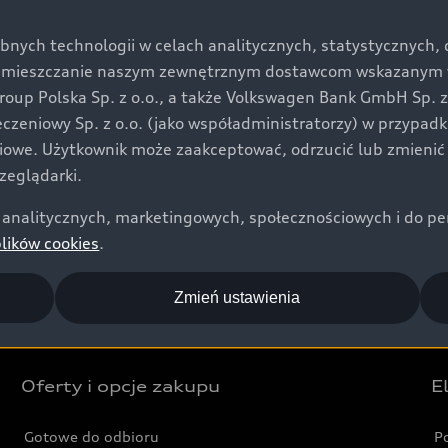
bnych technologii w celach analitycznych, statystycznych,
umieszczanie naszym zewnętrznym dostawcom wskazanym w 
oup Polska Sp. z o.o., a także Volkswagen Bank GmbH Sp. 
eczeniowy Sp. z o.o. (jako współadministratorzy) w przypad
ciowe. Użytkownik może zaakceptować, odrzucić lub zmienić
09:00 - 18:00
zeglądarki.
09:00 - 14:00
analitycznych, marketingowych, społecznościowych i do perso
Zamknięte
plików cookies
.
Zmień ustawienia
Oferty i opcje zakupu
E
Gotowe do odbioru
P