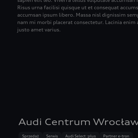
sapien elit leo. Viverra tellus vulputate accumsan
Risus urna facilisi quisque ut et consequat accumsa
accumsan ipsum libero. Massa nisl dignissim semp
nam mi morbi placerat consectetur. Lacinia enim a
justo amet varius.
Audi Centrum Wrocła
Sprzedaż
Serwis
Audi Select :plus
Partner e-tron