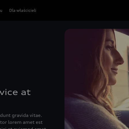
pu
Dla właścicieli
vice at
idunt gravida vitae.
ctor lorem amet est