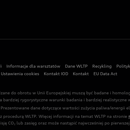
i
Informacje dla warsztatów
Dane WLTP
Recykling
Polity
Ustawienia cookies
Kontakt IOD
Kontakt
EU Data Act
dzane do obrotu w Unii Europejskiej muszą być badane i homol
rdziej rygorystyczne warunki badania i bardziej realistyczne wa
rezentowane dane dotyczące wartości zużycia paliwa/energii ele
 procedurą WLTP. Więcej informacji na temat WLTP na stronie
isję CO
lub zasięg oraz może nastąpić najwcześniej po pierwszej 
2