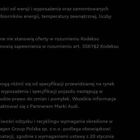
żności od wersji i wyposażenia oraz zamontowanych
dbiorników energii, temperatury zewnętrznej, liczby
czne nie stanowią oferty w rozumieniu Kodeksu
tanowią zapewnienia w rozumieniu art. 5561§2 Kodeksu
 różnić się od specyfikacji przewidzianej na rynek
wyposażenia i specyfikacji pojazdu następują w
sobie prawo do zmian i pomyłek. Wszelkie informacje
taktować się z Partnerem Marki Audi.
wości odzysku i recyklingu wymagania określone w
gen Group Polska sp. z o.o. podlega obowiązkowi
tacji, zgodnie z wymaganiami ustawy z 20 stycznia