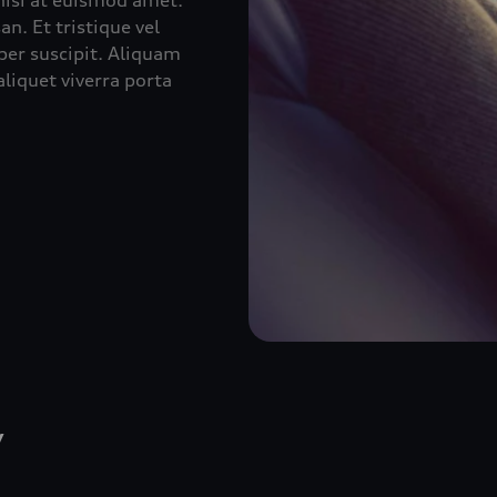
 nisi at euismod amet.
n. Et tristique vel
er suscipit. Aliquam
liquet viverra porta
w