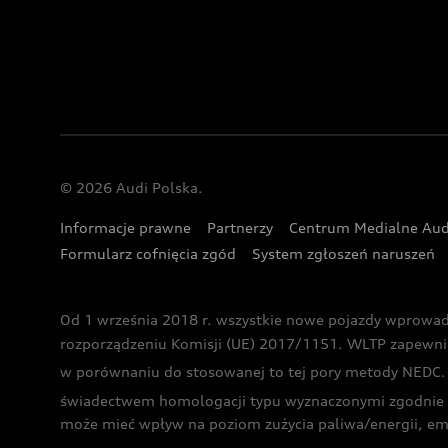
© 2026 Audi Polska.
Informacje prawne
Partnerzy
Centrum Medialne Aud
Formularz cofnięcia zgód
System zgłoszeń naruszeń
Od 1 września 2018 r. wszystkie nowe pojazdy wprowa
rozporządzeniu Komisji (UE) 2017/1151. WLTP zapewnia ba
w porównaniu do stosowanej to tej pory metody NEDC. P
świadectwem homologacji typu wyznaczonymi zgodnie z
może mieć wpływ na poziom zużycia paliwa/energii, em