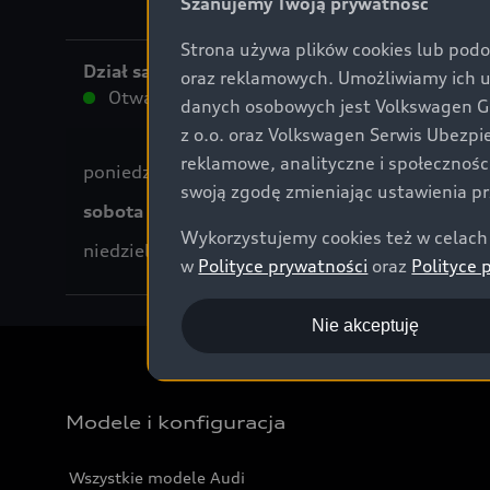
Szanujemy Twoją prywatność
Strona używa plików cookies lub podo
Dział samochodów nowych
oraz reklamowych. Umożliwiamy ich 
Otwarte do
14:00
danych osobowych jest Volkswagen Gr
z o.o. oraz Volkswagen Serwis Ubezpi
reklamowe, analityczne i społecznoś
poniedziałek - piątek
swoją zgodę zmieniając ustawienia pr
sobota
Wykorzystujemy cookies też w celach 
niedziela
w
Polityce prywatności
oraz
Polityce 
Nie akceptuję
Modele i konfiguracja
Wszystkie modele Audi