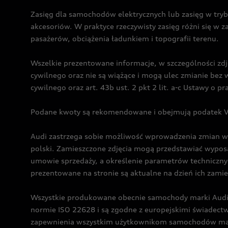
Zasięg dla samochodów elektrycznych lub zasięg w tryb
akcesoriów. W praktyce rzeczywisty zasięg różni się w z
pasażerów, obciążenia ładunkiem i topografii terenu.
Wszelkie prezentowane informacje, w szczególności zdję
cywilnego oraz nie są wiążące i mogą ulec zmianie be
cywilnego oraz art. 43b ust. 2 pkt 2 lit. a-c Ustawy o 
Podane kwoty są rekomendowane i obejmują podatek VA
Audi zastrzega sobie możliwość wprowadzenia zmian w 
polski. Zamieszczone zdjęcia mogą przedstawiać wyposa
umowie sprzedaży, a określenie parametrów techniczny
prezentowane na stronie są aktualne na dzień ich zami
Wszystkie produkowane obecnie samochody marki Audi 
normie ISO 22628 i są zgodne z europejskimi świadec
zapewnienia wszystkim użytkownikom samochodów marki 