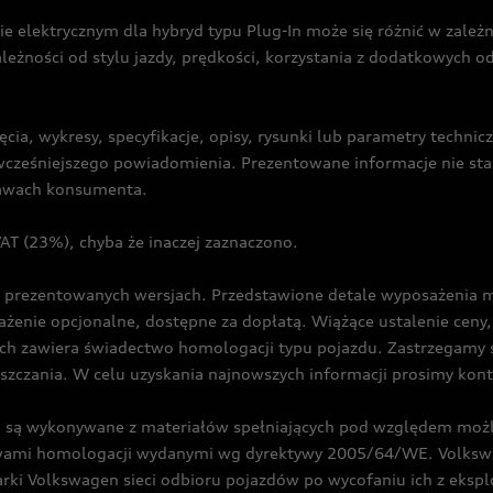
ie elektrycznym dla hybryd typu Plug-In może się różnić w zale
ależności od stylu jazdy, prędkości, korzystania z dodatkowych o
cia, wykresy, specyfikacje, opisy, rysunki lub parametry techni
z wcześniejszego powiadomienia. Prezentowane informacje nie s
prawach konsumenta.
T (23%), chyba że inaczej zaznaczono.
prezentowanych wersjach. Przedstawione detale wyposażenia mogą
żenie opcjonalne, dostępne za dopłatą. Wiążące ustalenie ceny, 
ch zawiera świadectwo homologacji typu pojazdu. Zastrzegamy 
eszczania. W celu uzyskania najnowszych informacji prosimy kon
są wykonywane z materiałów spełniających pod względem możli
twami homologacji wydanymi wg dyrektywy 2005/64/WE. Volkswa
Volkswagen sieci odbioru pojazdów po wycofaniu ich z eksploa